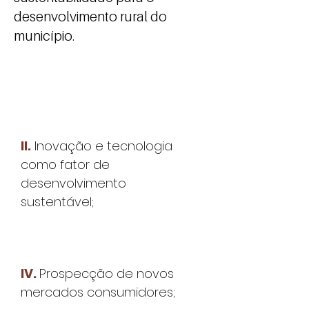
desenvolvimento rural do
município.
I.
Suplementação financeira
para o ambiente rural;
II.
Inovação e tecnologia
como fator de
desenvolvimento
sustentável;
III.
Incentivo à sucessão rural;
IV.
Prospecção de novos
mercados consumidores;