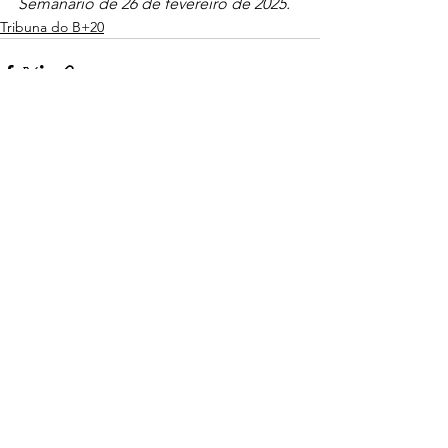
Semanário de 26 de fevereiro de 2025.
Tribuna do B+20
Ver tudo
Posts recentes