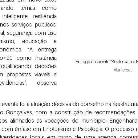
ordando temas como 
teligente, resiliência 
nos serviços públicos, 
al, segurança com uso 
urismo, educação e 
onômica. “A entrega 
o+20 como instância 
Entrega do projeto "Bento para o F
 qualificando decisões 
Municipal.
 propostas viáveis e 
dências”, observa 
 Gonçalves, com a construção de recomendações té
sos alinhados às vocações do município: Engenharia
com ênfase em Enoturismo e Psicologia. O processo re
universidades locais em torno de uma agenda comum,