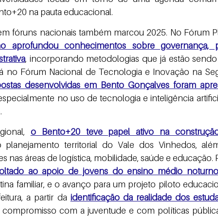
to+20 na pauta educacional.
o aprofundou conhecimentos sobre governança, p
trativa
, incorporando metodologias que já estão sendo 
á no Fórum Nacional de Tecnologia e Inovação na Segu
ostas desenvolvidas em Bento Gonçalves foram apre
 especialmente no uso de tecnologia e inteligência artifici
.
gional, 
o Bento+20 teve papel ativo na construçã
o planejamento territorial do Vale dos Vinhedos, al
es nas áreas de logística, mobilidade, saúde e educação.
oltado ao apoio de jovens do ensino médio noturn
tina familiar, e o avanço para um projeto piloto educaci
tura, a partir da
identificação da realidade dos estud
o compromisso com a juventude e com políticas públic