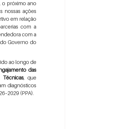
s nossas ações 
tivo em relação 
rcerias com a 
endedora com a 
o do Governo do 
ngajamento das 
 Técnicas
, que 
am diagnósticos 
026–2029 (PPA).