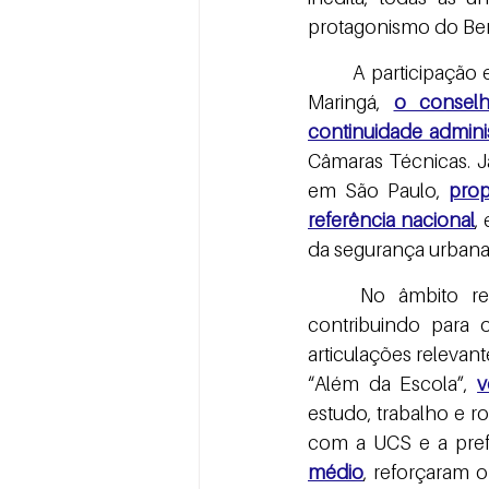
protagonismo do Ben
	A participação em fóruns nacionais também marcou 2025. No Fórum Planeja Brasil, em 
Maringá, 
o conselh
continuidade adminis
Câmaras Técnicas. J
em São Paulo, 
prop
referência nacional
,
da segurança urbana
	No âmbito re
contribuindo para 
articulações relevant
“Além da Escola”, 
v
estudo, trabalho e ro
com a UCS e a prefei
médio
, reforçaram 