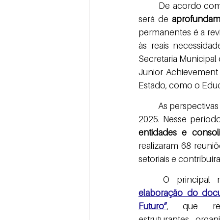
	De acordo com o presidente do Bento+20, Roberto Meggiolaro Júnior, o próximo ano 
será de 
aprofundame
permanentes é a revi
às reais necessida
Secretaria Municipa
Junior Achievement 
Estado, como o Educa
	As perspectivas para 2026 se apoiam em um robusto trabalho desenvolvido ao longo de 
2025. Nesse período
entidades e conso
realizaram 68 reuniõ
setoriais e contribu
elaboração do docu
Futuro”
, que reu
estruturantes, orga