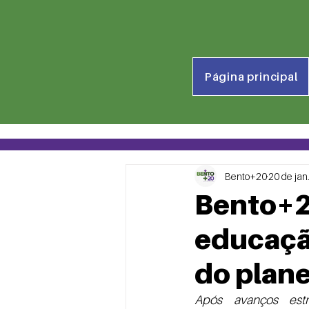
Página principal
Bento+20
20 de jan
Bento+2
educaçã
do plan
Após avanços estru