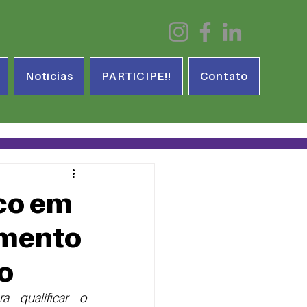
Notícias
PARTICIPE!!
Contato
co em
imento
o
 qualificar o 