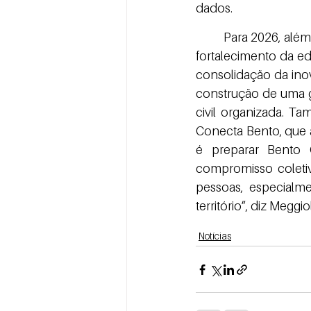
dados.
	Para 2026, além da revisão contínua do Masterplan, o Bento+20 terá como prioridades o 
fortalecimento da e
consolidação da ino
construção de uma g
civil organizada. T
Conecta Bento, que 
é preparar Bento 
compromisso coletiv
pessoas, especialm
território”, diz Meggio
Notícias