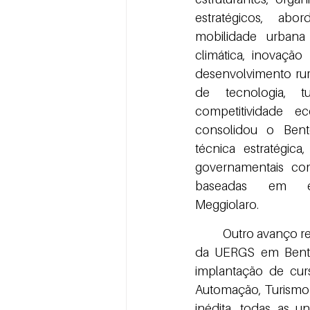
estratégicos, ab
mobilidade urbana in
climática, inovação 
desenvolvimento rur
de tecnologia, t
competitividade ec
consolidou o Bent
técnica estratégica,
governamentais com
baseadas em evi
Meggiolaro.
	Outro avanço relevante foi a atuação decisiva do conselho na reestruturação do campus 
da UERGS em Bento
implantação de cur
Automação, Turismo 
inédita, todas as 