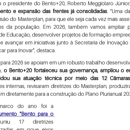
nto e expansão das frentes já consolidadas
. “Uma da
são do Masterplan, para que ele seja cada vez mais asser
des da população. Em 2026, também vamos ampliar pa
l de Educação, desenvolver projetos de formação empre
e avançar em iniciativas junto à Secretaria de Inovaçã
r para Inovar”, destaca.
, 
o Bento+20 fortaleceu sua governança, ampliou o e
lidou sua atuação técnica por meio das 12 Câmaras
es internas, revisaram diretrizes do Masterplan, produzir
íram diretamente para a construção do Plano Plurianual 2
	O principal marco do ano foi a 
mento “Bento para o 
niu 17 diretrizes 
nizadas em nove eixos 